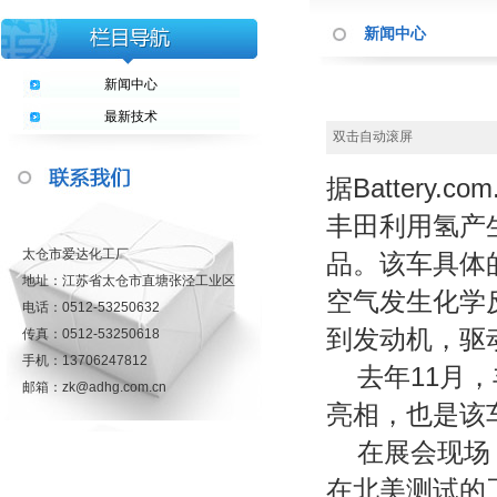
新闻中心
新闻中心
最新技术
双击自动滚屏
据Battery
丰田利用氢产
太仓市爱达化工厂
品。该车具体
地址：江苏省太仓市直塘张泾工业区
空气发生化学
电话：0512-53250632
到发动机，驱
传真：0512-53250618
手机：13706247812
去年11月，
邮箱：zk@adhg.com.cn
亮相，也是该
在展会现场，
在北美测试的