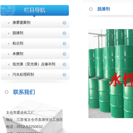
脱漆剂
漆雾凝聚剂
脱漆剂
粘尘剂
杀菌剂
低光漆（亚光漆）点修补剂
污水处理药剂
太仓市爱达化工厂
地址：江苏省太仓市直塘张泾工业区
电话：0512-53250632