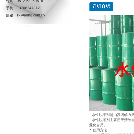
传真：0512-53250618
手机：13706247812
邮箱：zk@adhg.com.cn
水性脱漆剂是由高溶解力溶
水性脱漆剂主要用于清除金
业化合品。
2. 使用方法