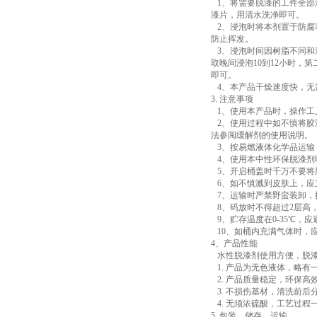
1、将需要脱漆的工件全部
漆片，用清水洗净即可。
2、浸泡时将本剂置于防腐
防止挥发。
3、浸泡时间因树脂不同和
取晚间浸泡10到12小时
即可。
4、本产品干燥速度快，
3. 注意事项
1、使用本产品时，操作
2、使用过程中如不慎将胶
法参阅缓解剂的使用说明
3、按易燃液体化学品运输
4、使用本中性环保脱漆剂
5、开启桶盖时千万不要
6、如不慎溅到皮肤上，
7、运输时严禁野蛮装卸，
8、码放时不得超过2层高
9、贮存温度在0-35℃
10、如桶内充满气体时，
4、产品性能
水性脱漆剂使用方便，脱
1. 产品为无色液体，略
2. 产品质量稳定，环保
3. 不损伤基材，清洗前
4. 无须浓硫酸，工艺过
5. 包装、储存、运输