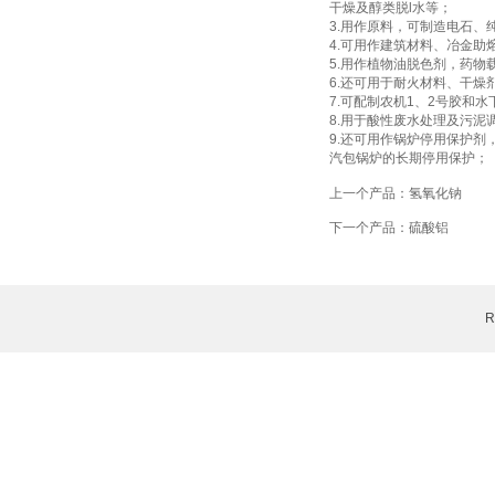
干燥及醇类脱l水等；
3.用作原料，可制造电石
4.可用作建筑材料、冶金助
5.用作植物油脱色剂，药物
6.还可用于耐火材料、干燥
7.可配制农机1、2号胶和
8.用于酸性废水处理及污泥
9.还可用作锅炉停用保护
汽包锅炉的长期停用保护；
上一个产品：
氢氧化钠
下一个产品：
硫酸铝
R