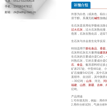
传真：0512-53250618
手机：13706247812
邮箱：zk@adhg.com.cn
外形为白色（或灰色、棕白
溶于醇。系属无机
碱性
蚀物
生石灰是采用化学吸收法除
过火石灰
，过火石灰熟化慢
危害，石灰在熟化后，还应“
生石灰与水会发生化学反应，
特别适用于
膨化食品
、
香菇
石灰和石灰石大量用做
建筑
生石灰的主要成分是CaO
叫熟石灰，它的主要成分是C
石
、
食盐
、氨等原料经过多
矿床257处、中型481处、小
矿石储量542亿吨，其中石
直辖市、自治区，其中陕西
～30亿吨；
山东
、河北、
河
福建
、
山西
、
新疆
、
吉林
、
亿吨。
产品用途
1.可作填充剂，例如：用作
2.用作分析试剂，气体分