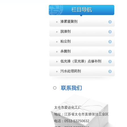
漆雾凝聚剂
脱漆剂
粘尘剂
杀菌剂
低光漆（亚光漆）点修补剂
污水处理药剂
太仓市爱达化工厂
地址：江苏省太仓市直塘张泾工业区
电话：0512-53250632