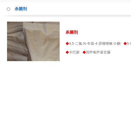
杀菌剂
杀菌剂
◆
4,5-二氯-N-辛基-4-异噻唑啉-3-酮
◆
5
◆
卡巴肼
◆
四甲氧甲基甘脲