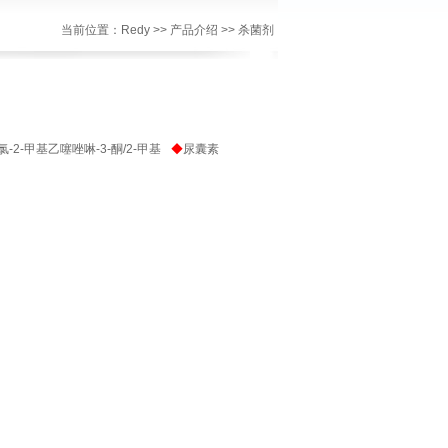
当前位置：
Redy
>>
产品介绍
>>
杀菌剂
-氯-2-甲基乙噻唑啉-3-酮/2-甲基
◆
尿囊素