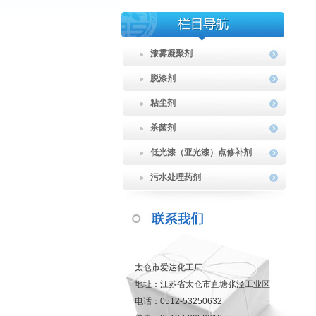
漆雾凝聚剂
脱漆剂
粘尘剂
杀菌剂
低光漆（亚光漆）点修补剂
污水处理药剂
太仓市爱达化工厂
地址：江苏省太仓市直塘张泾工业区
电话：0512-53250632