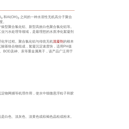
l
和Al(OH)
之间的一种水溶性无机高分子聚合
3
3
程度。
干燥型聚合氯化铝、新型高效白色聚合氯化铝等。
工业污水处理等领域，是最理想的水质净化絮凝剂
理化学过程。聚合氯化铝与传统无机
混凝剂
的根本
羧基络合物组成，絮凝沉淀速度快，适用PH值
、BOD及砷、汞等重金属离子，该产品广泛用于
沉淀物网捕等机理作用，使水中细微悬浮粒子和胶
品是白色、淡灰色、淡黄色或棕褐色晶粒或粉末。