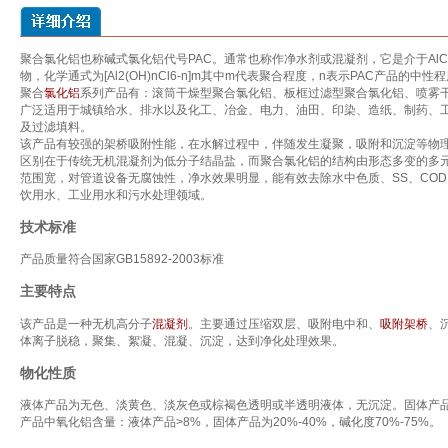
聚合氯化铝也称碱式氯化铝代号PAC。通常也称作净水剂或混凝剂，它是介于AlC
物，化学通式为[Al2(OH)nCl6-n]m其中m代表聚合程度，n表示PAC产品的中性
聚合
氯化铝
系列产品有：滚筒干燥型聚合氯化铝、板框过滤型聚合氯化铝、喷雾
广泛适用于城镇给水、排水以及化工、冶金、电力、油田、印染、造纸、制药、
及过滤填料。
该产品有较强的架桥吸附性能，在水解过程中，伴随发生凝聚，吸附和沉淀等物
区别在于传统无机混凝剂为低分子结晶盐，而聚合氯化铝的结构由形态多变的多元
范围宽，对管道设备无腐蚀性，净水效果明显，能有效去除水中色质、SS、COD
饮用水、工业用水和污水处理领域。
技术标准
产品质量符合国家GB15892-2003标准
主要特点
该产品是一种无机高分子
混凝剂
。主要通过压缩双层、吸附电中和、
吸附架桥
、
体离子脱稳，聚集、絮凝、混凝、沉淀，达到净化处理效果。
物化性质
液体产品为无色、淡黄色、淡灰色或棕褐色透明或半透明液体，无沉淀。固体产
产品中氧化铝含量：液体产品>8%，固体产品为20%-40%，碱化度70%-75%。